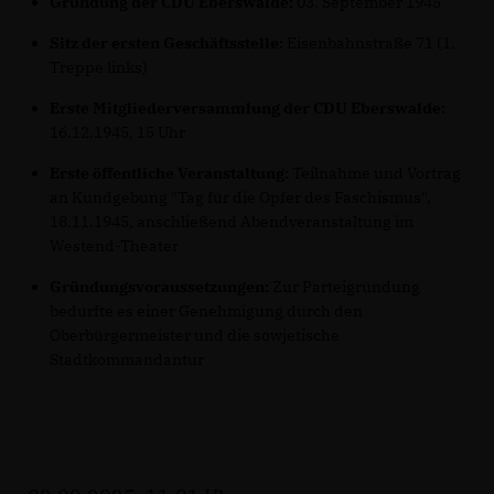
Gründung der CDU Eberswalde:
03. September 1945
Sitz der ersten Geschäftsstelle:
Eisenbahnstraße 71 (1.
Treppe links)
Erste Mitgliederversammlung der CDU Eberswalde:
16.12.1945, 15 Uhr
Erste öffentliche Veranstaltung:
Teilnahme und Vortrag
an Kundgebung "Tag für die Opfer des Faschismus",
18.11.1945, anschließend Abendveranstaltung im
Westend-Theater
Gründungsvoraussetzungen:
Zur Parteigründung
bedurfte es einer Genehmigung durch den
Oberbürgermeister und die sowjetische
Stadtkommandantur