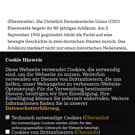
(Eberswalde). Die Christlich Demokratische Union (CDU)
Eberswalde begeht ihr 80-jähriges Jubiläum. Am 3.
September 1945 gegründet, blickt die Partei auf eine
bewegte Geschichte in zwei deutschen Staaten zurück. Das
Jubiläum markiert nicht nur einen historischen Meilenstein,
sondern dient auch als Anlass, das Engagement der Partei
Cookie Hinweis
für die Stadt und ihre Einwohner zu bekräftigen.
Diese Webseite verwendet Cookies, die notwendig
Um die Historie zu würdigen und für zukünftige
sind, um die Webseite zu nutzen. Weiterhin
verwenden wir Dienste von Drittanbietern, die uns
Generationen zu bewahren, plant die CDU Eberswalde eine
helfen, unser Webangebot zu verbessern (Website-
besondere Aktion: Im Rahmen der diesjährigen
Optmierung). Für die Verwendung bestimmter
Dienste, benötigen wir Ihre Einwilligung. Ihre
Mitgliederversammlung im Dezember werden persönliche
Einwilligung können Sie jederzeit widerrufen. Weitere
Briefe von Parteimitgliedern sowie Erinnerungsstücke für
Informationen finden Sie in unserer
eine „Zeitkapsel“ gesammelt. Diese Kapsel wird als
Datenschutzerklärung
.
Zeitzeugnis anschließend dem Kreisarchiv Barnim
Technisch notwendige Cookies (
Übersicht
)
übergeben und soll erst in 80 Jahren, im Jahr 2105, wieder
Die notwendigen Cookies werden allein für den
geöffnet werden.
ordnungsgemäßen Gebrauch der Webseite benötigt.
Cookies von Drittanbietern (
Übersicht
)