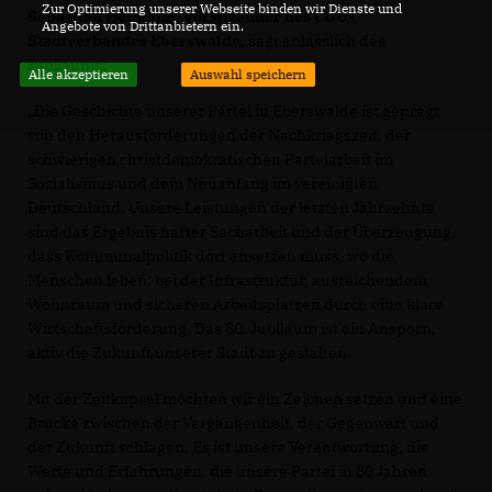
Zur Optimierung unserer Webseite binden wir Dienste und
Sebastian Heimann, Vorsitzender des CDU-
Angebote von Drittanbietern ein.
Stadtverbandes Eberswalde
, sagt anlässlich des
Jubiläums:
Alle akzeptieren
Auswahl speichern
Die Geschichte unserer Partei in Eberswalde ist geprägt
von den Herausforderungen der Nachkriegszeit, der
schwierigen christdemokratischen Parteiarbeit im
Sozialismus und dem Neuanfang im vereinigten
Deutschland. Unsere Leistungen der letzten Jahrzehnte
sind das Ergebnis harter Sacharbeit und der Überzeugung,
dass Kommunalpolitik dort ansetzen muss, wo die
Menschen leben: bei der Infrastruktur, ausreichendem
Wohnraum und sicheren Arbeitsplätzen durch eine klare
Wirtschaftsförderung. Das 80. Jubiläum ist ein Ansporn,
aktiv die Zukunft unserer Stadt zu gestalten.
Mit der Zeitkapsel möchten wir ein Zeichen setzen und eine
Brücke zwischen der Vergangenheit, der Gegenwart und
der Zukunft schlagen. Es ist unsere Verantwortung, die
Werte und Erfahrungen, die unsere Partei in 80 Jahren