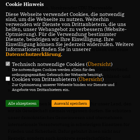
Cookie Hinweis
Sebastian Heimann, Vorsitzender CDU Eberswalde
Diese Webseite verwendet Cookies, die notwendig
sind, um die Webseite zu nutzen. Weiterhin
verwenden wir Dienste von Drittanbietern, die uns
helfen, unser Webangebot zu verbessern (Website-
(Eberswalde). Anlässlich des ersten Nationalen
Optmierung). Für die Verwendung bestimmter
Veteranentages spricht der CDU-Vorsitzende von
Dienste, benötigen wir Ihre Einwilligung. Ihre
Eberswalde, Sebastian Heimann, allen Veteranen der
Einwilligung können Sie jederzeit widerrufen. Weitere
Informationen finden Sie in unserer
Bundeswehr ausdrücklich seinen größten Dank und seine
Datenschutzerklärung
.
Anerkennung aus.
Technisch notwendige Cookies (
Übersicht
)
In diesem Zusammenhang fordert der CDU-Stadtverband,
Die notwendigen Cookies werden allein für den
ordnungsgemäßen Gebrauch der Webseite benötigt.
dass künftig am Rathaus Eberswalde die Deutschland- und
Cookies von Drittanbietern (
Übersicht
)
Europafahnen zum Nationalen Veteranentag gehisst
Zur Optimierung unserer Webseite binden wir Dienste und
Angebote von Drittanbietern ein.
werden.
Alle akzeptieren
Auswahl speichern
"Unsere Veteranen leisten einen Dienst für unser Land, den
wir als Gesellschaft niemals vergessen dürfen. Sie schützen
unser demokratisches Gemeinwesen und übernehmen
internationale Verantwortung in schwierigen Einsätzen für
Frieden und Sicherheit. Dafür gebührt ihnen nicht nur
Respekt, sondern auch konkrete gesellschaftliche