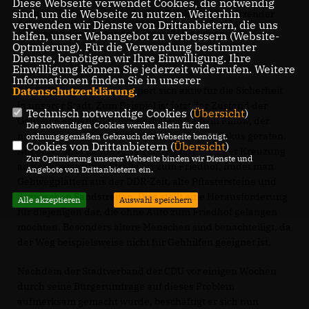
Diese Webseite verwendet Cookies, die notwendig
sind, um die Webseite zu nutzen. Weiterhin
Ortstermin Biesenthaler Straße: Danko Jur, Vorsitzender
des Stadtverbandes der CDU Eberswalde (3.v.l.) und
verwenden wir Dienste von Drittanbietern, die uns
Mitglieder des Vorstandes. Foto: Ulf Worlitzer
helfen, unser Webangebot zu verbessern (Website-
Optmierung). Für die Verwendung bestimmter
Dienste, benötigen wir Ihre Einwilligung. Ihre
Einwilligung können Sie jederzeit widerrufen. Weitere
Informationen finden Sie in unserer
Die CDU Eberswalde engagiert sich aktiv für die Sicherheit
Datenschutzerklärung
.
in unserer Stadt. Zum Beispiel ist jetzt der Zustand der
Technisch notwendige Cookies (
Übersicht
)
Gehwege entlang der Biesenthaler Straße in Finow, der
Die notwendigen Cookies werden allein für den
noch an vergangene Zeiten erinnert, in den Fokus geraten.
ordnungsgemäßen Gebrauch der Webseite benötigt.
Cookies von Drittanbietern (
Übersicht
)
Auf einer Strecke von etwa 1500 Metern, von der Kreuzung
Zur Optimierung unserer Webseite binden wir Dienste und
an der Eberswalder Straße bis zum Friedhof, findet man
Angebote von Drittanbietern ein.
Gehwegplatten aus der DDR-Zeit, alte Pflastersteine und
dazwischen Sandstreifen. Dies stellt eine Herausforderung
Alle akzeptieren
Auswahl speichern
für diejenigen dar, die ohne Auto zum Friedhof gelangen
möchten. Besonders ältere Menschen sind benachteiligt, da
der Weg beispielsweise nicht für Gehhilfen geeignet ist.
Nachdem der Stadtverband der CDU vor einigen Wochen
durch seine Bürgerumfrage auf dieses Problem
aufmerksam gemacht wurde, beschäftigt er sich nun