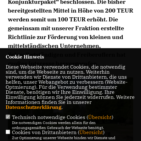
Konjunkturpaket“ beschlossen. Die bisher
bereitgestellten Mittel in Höhe von 200 TEUR
werden somit um 100 TEUR erhöht. Die
gemeinsam mit unserer Fraktion erstellte
Richtlinie zur Förderung von kleinen und
mittelständischen Unternehmen,
Soloselbstständigen und Freiberuflern hat
Cookie Hinweis
großes Interesse hervorgerufen.
Diese Webseite verwendet Cookies, die notwendig
sind, um die Webseite zu nutzen. Weiterhin
verwenden wir Dienste von Drittanbietern, die uns
helfen, unser Webangebot zu verbessern (Website-
Optmierung). Für die Verwendung bestimmter
Dienste, benötigen wir Ihre Einwilligung. Ihre
Einwilligung können Sie jederzeit widerrufen. Weitere
Informationen finden Sie in unserer
Datenschutzerklärung
.
Technisch notwendige Cookies (
Übersicht
)
Die notwendigen Cookies werden allein für den
ordnungsgemäßen Gebrauch der Webseite benötigt.
Cookies von Drittanbietern (
Übersicht
)
Zur Optimierung unserer Webseite binden wir Dienste und